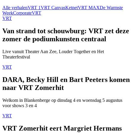
Alle verhalen
VRT 1
VRT Canvas
Ketnet
VRT MAX
De Warmste
Week
Corporate
VRT
VRT
Van strand tot schouwburg: VRT zet deze
zomer de podiumkunsten centraal
Live vanuit Theater Aan Zee, Louder Together en Het
Theaterfestival
VRT
DARA, Becky Hill en Bart Peeters komen
naar VRT Zomerhit
Welkom in Blankenberge op dinsdag 4 en woensdag 5 augustus
voor shows 3 en 4
VRT
VRT Zomerhit eert Margriet Hermans