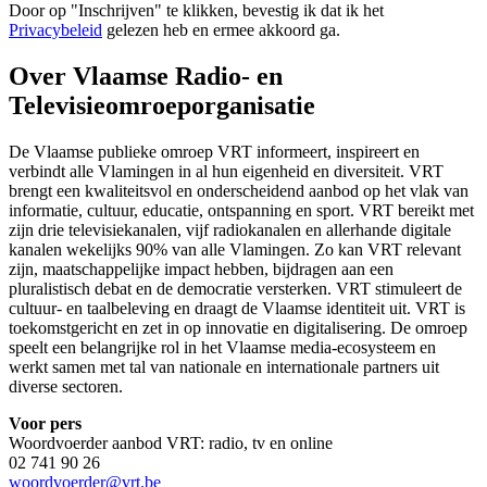
Door op "
Inschrijven
" te klikken, bevestig ik dat ik het
Privacybeleid
gelezen heb en ermee akkoord ga.
Over Vlaamse Radio- en
Televisieomroeporganisatie
De Vlaamse publieke omroep VRT informeert, inspireert en
verbindt alle Vlamingen in al hun eigenheid en diversiteit. VRT
brengt een kwaliteitsvol en onderscheidend aanbod op het vlak van
informatie, cultuur, educatie, ontspanning en sport. VRT bereikt met
zijn drie televisiekanalen, vijf radiokanalen en allerhande digitale
kanalen wekelijks 90% van alle Vlamingen. Zo kan VRT relevant
zijn, maatschappelijke impact hebben, bijdragen aan een
pluralistisch debat en de democratie versterken. VRT stimuleert de
cultuur- en taalbeleving en draagt de Vlaamse identiteit uit. VRT is
toekomstgericht en zet in op innovatie en digitalisering. De omroep
speelt een belangrijke rol in het Vlaamse media-ecosysteem en
werkt samen met tal van nationale en internationale partners uit
diverse sectoren.
Voor pers
Woordvoerder aanbod VRT: radio, tv en online
02 741 90 26
woordvoerder@vrt.be