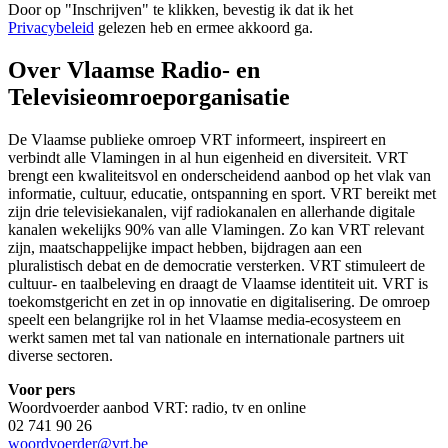
Door op "
Inschrijven
" te klikken, bevestig ik dat ik het
Privacybeleid
gelezen heb en ermee akkoord ga.
Over Vlaamse Radio- en
Televisieomroeporganisatie
De Vlaamse publieke omroep VRT informeert, inspireert en
verbindt alle Vlamingen in al hun eigenheid en diversiteit. VRT
brengt een kwaliteitsvol en onderscheidend aanbod op het vlak van
informatie, cultuur, educatie, ontspanning en sport. VRT bereikt met
zijn drie televisiekanalen, vijf radiokanalen en allerhande digitale
kanalen wekelijks 90% van alle Vlamingen. Zo kan VRT relevant
zijn, maatschappelijke impact hebben, bijdragen aan een
pluralistisch debat en de democratie versterken. VRT stimuleert de
cultuur- en taalbeleving en draagt de Vlaamse identiteit uit. VRT is
toekomstgericht en zet in op innovatie en digitalisering. De omroep
speelt een belangrijke rol in het Vlaamse media-ecosysteem en
werkt samen met tal van nationale en internationale partners uit
diverse sectoren.
Voor pers
Woordvoerder aanbod VRT: radio, tv en online
02 741 90 26
woordvoerder@vrt.be