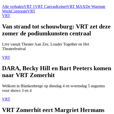
Alle verhalen
VRT 1
VRT Canvas
Ketnet
VRT MAX
De Warmste
Week
Corporate
VRT
VRT
Van strand tot schouwburg: VRT zet deze
zomer de podiumkunsten centraal
Live vanuit Theater Aan Zee, Louder Together en Het
Theaterfestival
VRT
DARA, Becky Hill en Bart Peeters komen
naar VRT Zomerhit
Welkom in Blankenberge op dinsdag 4 en woensdag 5 augustus
voor shows 3 en 4
VRT
VRT Zomerhit eert Margriet Hermans