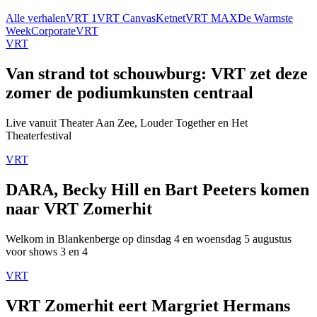
Alle verhalen
VRT 1
VRT Canvas
Ketnet
VRT MAX
De Warmste
Week
Corporate
VRT
VRT
Van strand tot schouwburg: VRT zet deze
zomer de podiumkunsten centraal
Live vanuit Theater Aan Zee, Louder Together en Het
Theaterfestival
VRT
DARA, Becky Hill en Bart Peeters komen
naar VRT Zomerhit
Welkom in Blankenberge op dinsdag 4 en woensdag 5 augustus
voor shows 3 en 4
VRT
VRT Zomerhit eert Margriet Hermans