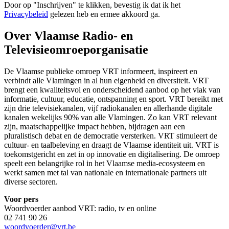
Door op "
Inschrijven
" te klikken, bevestig ik dat ik het
Privacybeleid
gelezen heb en ermee akkoord ga.
Over Vlaamse Radio- en
Televisieomroeporganisatie
De Vlaamse publieke omroep VRT informeert, inspireert en
verbindt alle Vlamingen in al hun eigenheid en diversiteit. VRT
brengt een kwaliteitsvol en onderscheidend aanbod op het vlak van
informatie, cultuur, educatie, ontspanning en sport. VRT bereikt met
zijn drie televisiekanalen, vijf radiokanalen en allerhande digitale
kanalen wekelijks 90% van alle Vlamingen. Zo kan VRT relevant
zijn, maatschappelijke impact hebben, bijdragen aan een
pluralistisch debat en de democratie versterken. VRT stimuleert de
cultuur- en taalbeleving en draagt de Vlaamse identiteit uit. VRT is
toekomstgericht en zet in op innovatie en digitalisering. De omroep
speelt een belangrijke rol in het Vlaamse media-ecosysteem en
werkt samen met tal van nationale en internationale partners uit
diverse sectoren.
Voor pers
Woordvoerder aanbod VRT: radio, tv en online
02 741 90 26
woordvoerder@vrt.be