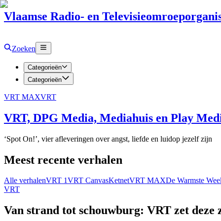
Vlaamse Radio- en Televisieomroeporganis
Zoeken
Categorieën
Categorieën
VRT MAX
VRT
VRT, DPG Media, Mediahuis en Play Media
‘Spot On!’, vier afleveringen over angst, liefde en luidop jezelf zijn
Meest recente verhalen
Alle verhalen
VRT 1
VRT Canvas
Ketnet
VRT MAX
De Warmste Wee
VRT
Van strand tot schouwburg: VRT zet deze