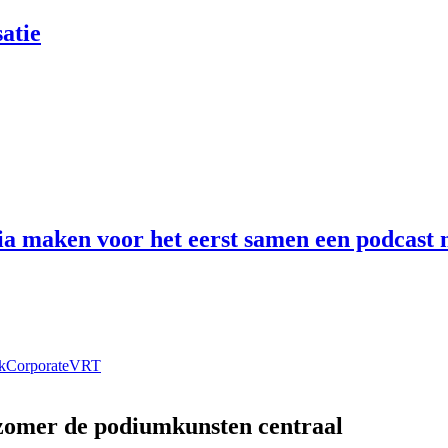
atie
 maken voor het eerst samen een podcast n
k
Corporate
VRT
 zomer de podiumkunsten centraal