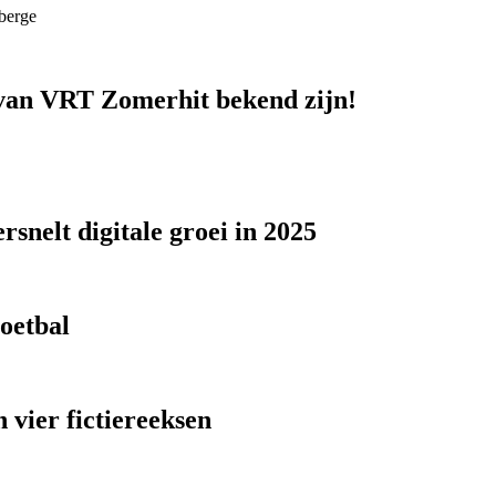
berge
n van VRT Zomerhit bekend zijn!
snelt digitale groei in 2025
voetbal
 vier fictiereeksen