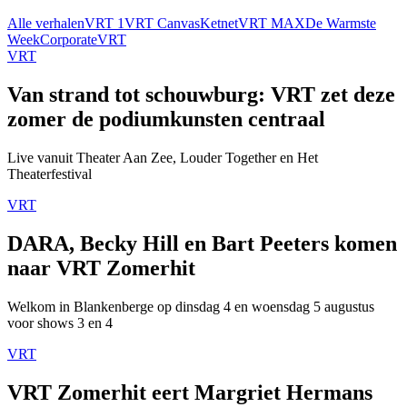
Alle verhalen
VRT 1
VRT Canvas
Ketnet
VRT MAX
De Warmste
Week
Corporate
VRT
VRT
Van strand tot schouwburg: VRT zet deze
zomer de podiumkunsten centraal
Live vanuit Theater Aan Zee, Louder Together en Het
Theaterfestival
VRT
DARA, Becky Hill en Bart Peeters komen
naar VRT Zomerhit
Welkom in Blankenberge op dinsdag 4 en woensdag 5 augustus
voor shows 3 en 4
VRT
VRT Zomerhit eert Margriet Hermans