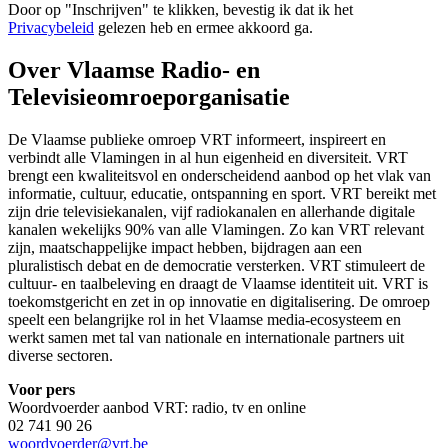
Door op "
Inschrijven
" te klikken, bevestig ik dat ik het
Privacybeleid
gelezen heb en ermee akkoord ga.
Over Vlaamse Radio- en
Televisieomroeporganisatie
De Vlaamse publieke omroep VRT informeert, inspireert en
verbindt alle Vlamingen in al hun eigenheid en diversiteit. VRT
brengt een kwaliteitsvol en onderscheidend aanbod op het vlak van
informatie, cultuur, educatie, ontspanning en sport. VRT bereikt met
zijn drie televisiekanalen, vijf radiokanalen en allerhande digitale
kanalen wekelijks 90% van alle Vlamingen. Zo kan VRT relevant
zijn, maatschappelijke impact hebben, bijdragen aan een
pluralistisch debat en de democratie versterken. VRT stimuleert de
cultuur- en taalbeleving en draagt de Vlaamse identiteit uit. VRT is
toekomstgericht en zet in op innovatie en digitalisering. De omroep
speelt een belangrijke rol in het Vlaamse media-ecosysteem en
werkt samen met tal van nationale en internationale partners uit
diverse sectoren.
Voor pers
Woordvoerder aanbod VRT: radio, tv en online
02 741 90 26
woordvoerder@vrt.be