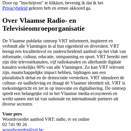
Door op "
Inschrijven
" te klikken, bevestig ik dat ik het
Privacybeleid
gelezen heb en ermee akkoord ga.
Over Vlaamse Radio- en
Televisieomroeporganisatie
De Vlaamse publieke omroep VRT informeert, inspireert en
verbindt alle Vlamingen in al hun eigenheid en diversiteit. VRT
brengt een kwaliteitsvol en onderscheidend aanbod op het vlak van
informatie, cultuur, educatie, ontspanning en sport. VRT bereikt met
zijn drie televisiekanalen, vijf radiokanalen en allerhande digitale
kanalen wekelijks 90% van alle Vlamingen. Zo kan VRT relevant
zijn, maatschappelijke impact hebben, bijdragen aan een
pluralistisch debat en de democratie versterken. VRT stimuleert de
cultuur- en taalbeleving en draagt de Vlaamse identiteit uit. VRT is
toekomstgericht en zet in op innovatie en digitalisering. De omroep
speelt een belangrijke rol in het Vlaamse media-ecosysteem en
werkt samen met tal van nationale en internationale partners uit
diverse sectoren.
Voor pers
Woordvoerder aanbod VRT: radio, tv en online
02 741 90 26
woordvoerder@vrt.be