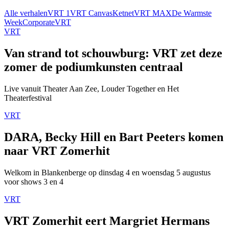
Alle verhalen
VRT 1
VRT Canvas
Ketnet
VRT MAX
De Warmste
Week
Corporate
VRT
VRT
Van strand tot schouwburg: VRT zet deze
zomer de podiumkunsten centraal
Live vanuit Theater Aan Zee, Louder Together en Het
Theaterfestival
VRT
DARA, Becky Hill en Bart Peeters komen
naar VRT Zomerhit
Welkom in Blankenberge op dinsdag 4 en woensdag 5 augustus
voor shows 3 en 4
VRT
VRT Zomerhit eert Margriet Hermans