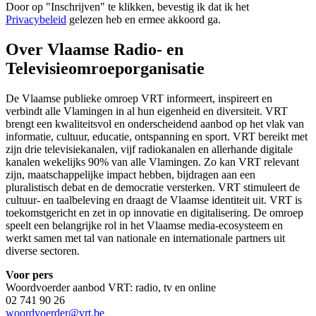
Door op "
Inschrijven
" te klikken, bevestig ik dat ik het
Privacybeleid
gelezen heb en ermee akkoord ga.
Over Vlaamse Radio- en
Televisieomroeporganisatie
De Vlaamse publieke omroep VRT informeert, inspireert en
verbindt alle Vlamingen in al hun eigenheid en diversiteit. VRT
brengt een kwaliteitsvol en onderscheidend aanbod op het vlak van
informatie, cultuur, educatie, ontspanning en sport. VRT bereikt met
zijn drie televisiekanalen, vijf radiokanalen en allerhande digitale
kanalen wekelijks 90% van alle Vlamingen. Zo kan VRT relevant
zijn, maatschappelijke impact hebben, bijdragen aan een
pluralistisch debat en de democratie versterken. VRT stimuleert de
cultuur- en taalbeleving en draagt de Vlaamse identiteit uit. VRT is
toekomstgericht en zet in op innovatie en digitalisering. De omroep
speelt een belangrijke rol in het Vlaamse media-ecosysteem en
werkt samen met tal van nationale en internationale partners uit
diverse sectoren.
Voor pers
Woordvoerder aanbod VRT: radio, tv en online
02 741 90 26
woordvoerder@vrt.be