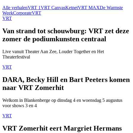
Alle verhalen
VRT 1
VRT Canvas
Ketnet
VRT MAX
De Warmste
Week
Corporate
VRT
VRT
Van strand tot schouwburg: VRT zet deze
zomer de podiumkunsten centraal
Live vanuit Theater Aan Zee, Louder Together en Het
Theaterfestival
VRT
DARA, Becky Hill en Bart Peeters komen
naar VRT Zomerhit
Welkom in Blankenberge op dinsdag 4 en woensdag 5 augustus
voor shows 3 en 4
VRT
VRT Zomerhit eert Margriet Hermans