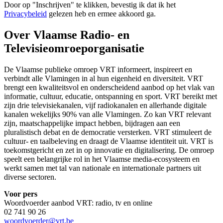
Door op "
Inschrijven
" te klikken, bevestig ik dat ik het
Privacybeleid
gelezen heb en ermee akkoord ga.
Over Vlaamse Radio- en
Televisieomroeporganisatie
De Vlaamse publieke omroep VRT informeert, inspireert en
verbindt alle Vlamingen in al hun eigenheid en diversiteit. VRT
brengt een kwaliteitsvol en onderscheidend aanbod op het vlak van
informatie, cultuur, educatie, ontspanning en sport. VRT bereikt met
zijn drie televisiekanalen, vijf radiokanalen en allerhande digitale
kanalen wekelijks 90% van alle Vlamingen. Zo kan VRT relevant
zijn, maatschappelijke impact hebben, bijdragen aan een
pluralistisch debat en de democratie versterken. VRT stimuleert de
cultuur- en taalbeleving en draagt de Vlaamse identiteit uit. VRT is
toekomstgericht en zet in op innovatie en digitalisering. De omroep
speelt een belangrijke rol in het Vlaamse media-ecosysteem en
werkt samen met tal van nationale en internationale partners uit
diverse sectoren.
Voor pers
Woordvoerder aanbod VRT: radio, tv en online
02 741 90 26
woordvoerder@vrt.be