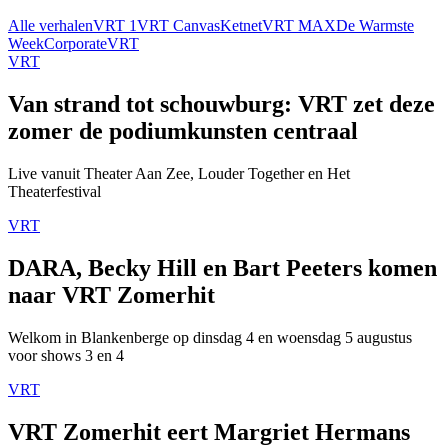
Alle verhalen
VRT 1
VRT Canvas
Ketnet
VRT MAX
De Warmste
Week
Corporate
VRT
VRT
Van strand tot schouwburg: VRT zet deze
zomer de podiumkunsten centraal
Live vanuit Theater Aan Zee, Louder Together en Het
Theaterfestival
VRT
DARA, Becky Hill en Bart Peeters komen
naar VRT Zomerhit
Welkom in Blankenberge op dinsdag 4 en woensdag 5 augustus
voor shows 3 en 4
VRT
VRT Zomerhit eert Margriet Hermans