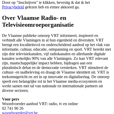
Door op "
Inschrijven
" te klikken, bevestig ik dat ik het
Privacybeleid
gelezen heb en ermee akkoord ga.
Over Vlaamse Radio- en
Televisieomroeporganisatie
De Vlaamse publieke omroep VRT informeert, inspireert en
verbindt alle Vlamingen in al hun eigenheid en diversiteit. VRT
brengt een kwaliteitsvol en onderscheidend aanbod op het vlak van
informatie, cultuur, educatie, ontspanning en sport. VRT bereikt met
zijn drie televisiekanalen, vijf radiokanalen en allerhande digitale
kanalen wekelijks 90% van alle Vlamingen. Zo kan VRT relevant
zijn, maatschappelijke impact hebben, bijdragen aan een
pluralistisch debat en de democratie versterken. VRT stimuleert de
cultuur- en taalbeleving en draagt de Vlaamse identiteit uit. VRT is
toekomstgericht en zet in op innovatie en digitalisering. De omroep
speelt een belangrijke rol in het Vlaamse media-ecosysteem en
werkt samen met tal van nationale en internationale partners uit
diverse sectoren.
Voor pers
Woordvoerder aanbod VRT: radio, tv en online
02 741 90 26
woordvoerder@vrt.be