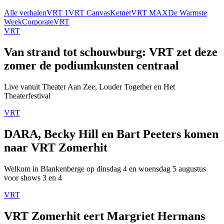
Alle verhalen
VRT 1
VRT Canvas
Ketnet
VRT MAX
De Warmste
Week
Corporate
VRT
VRT
Van strand tot schouwburg: VRT zet deze
zomer de podiumkunsten centraal
Live vanuit Theater Aan Zee, Louder Together en Het
Theaterfestival
VRT
DARA, Becky Hill en Bart Peeters komen
naar VRT Zomerhit
Welkom in Blankenberge op dinsdag 4 en woensdag 5 augustus
voor shows 3 en 4
VRT
VRT Zomerhit eert Margriet Hermans