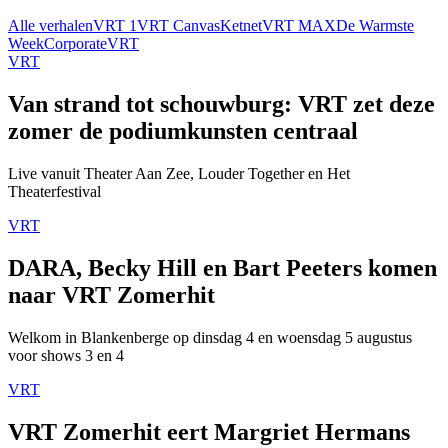
Alle verhalen
VRT 1
VRT Canvas
Ketnet
VRT MAX
De Warmste
Week
Corporate
VRT
VRT
Van strand tot schouwburg: VRT zet deze
zomer de podiumkunsten centraal
Live vanuit Theater Aan Zee, Louder Together en Het
Theaterfestival
VRT
DARA, Becky Hill en Bart Peeters komen
naar VRT Zomerhit
Welkom in Blankenberge op dinsdag 4 en woensdag 5 augustus
voor shows 3 en 4
VRT
VRT Zomerhit eert Margriet Hermans