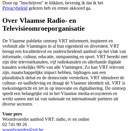
Door op "
Inschrijven
" te klikken, bevestig ik dat ik het
Privacybeleid
gelezen heb en ermee akkoord ga.
Over Vlaamse Radio- en
Televisieomroeporganisatie
De Vlaamse publieke omroep VRT informeert, inspireert en
verbindt alle Vlamingen in al hun eigenheid en diversiteit. VRT
brengt een kwaliteitsvol en onderscheidend aanbod op het vlak van
informatie, cultuur, educatie, ontspanning en sport. VRT bereikt met
zijn drie televisiekanalen, vijf radiokanalen en allerhande digitale
kanalen wekelijks 90% van alle Vlamingen. Zo kan VRT relevant
zijn, maatschappelijke impact hebben, bijdragen aan een
pluralistisch debat en de democratie versterken. VRT stimuleert de
cultuur- en taalbeleving en draagt de Vlaamse identiteit uit. VRT is
toekomstgericht en zet in op innovatie en digitalisering. De omroep
speelt een belangrijke rol in het Vlaamse media-ecosysteem en
werkt samen met tal van nationale en internationale partners uit
diverse sectoren.
Voor pers
Woordvoerder aanbod VRT: radio, tv en online
02 741 90 26
woordvoerder@vrt.be