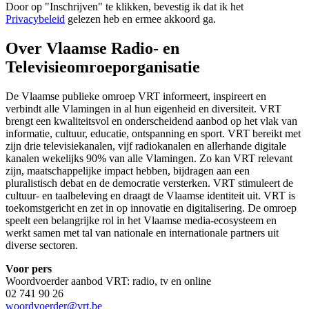
Door op "
Inschrijven
" te klikken, bevestig ik dat ik het
Privacybeleid
gelezen heb en ermee akkoord ga.
Over Vlaamse Radio- en
Televisieomroeporganisatie
De Vlaamse publieke omroep VRT informeert, inspireert en
verbindt alle Vlamingen in al hun eigenheid en diversiteit. VRT
brengt een kwaliteitsvol en onderscheidend aanbod op het vlak van
informatie, cultuur, educatie, ontspanning en sport. VRT bereikt met
zijn drie televisiekanalen, vijf radiokanalen en allerhande digitale
kanalen wekelijks 90% van alle Vlamingen. Zo kan VRT relevant
zijn, maatschappelijke impact hebben, bijdragen aan een
pluralistisch debat en de democratie versterken. VRT stimuleert de
cultuur- en taalbeleving en draagt de Vlaamse identiteit uit. VRT is
toekomstgericht en zet in op innovatie en digitalisering. De omroep
speelt een belangrijke rol in het Vlaamse media-ecosysteem en
werkt samen met tal van nationale en internationale partners uit
diverse sectoren.
Voor pers
Woordvoerder aanbod VRT: radio, tv en online
02 741 90 26
woordvoerder@vrt.be