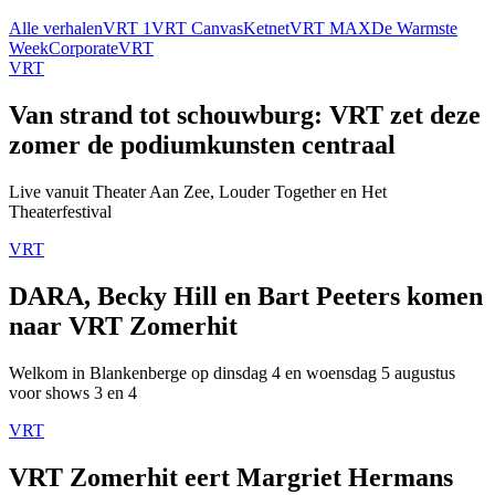
Alle verhalen
VRT 1
VRT Canvas
Ketnet
VRT MAX
De Warmste
Week
Corporate
VRT
VRT
Van strand tot schouwburg: VRT zet deze
zomer de podiumkunsten centraal
Live vanuit Theater Aan Zee, Louder Together en Het
Theaterfestival
VRT
DARA, Becky Hill en Bart Peeters komen
naar VRT Zomerhit
Welkom in Blankenberge op dinsdag 4 en woensdag 5 augustus
voor shows 3 en 4
VRT
VRT Zomerhit eert Margriet Hermans