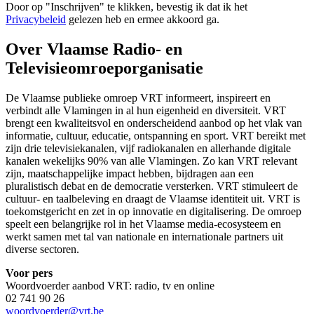
Door op "
Inschrijven
" te klikken, bevestig ik dat ik het
Privacybeleid
gelezen heb en ermee akkoord ga.
Over Vlaamse Radio- en
Televisieomroeporganisatie
De Vlaamse publieke omroep VRT informeert, inspireert en
verbindt alle Vlamingen in al hun eigenheid en diversiteit. VRT
brengt een kwaliteitsvol en onderscheidend aanbod op het vlak van
informatie, cultuur, educatie, ontspanning en sport. VRT bereikt met
zijn drie televisiekanalen, vijf radiokanalen en allerhande digitale
kanalen wekelijks 90% van alle Vlamingen. Zo kan VRT relevant
zijn, maatschappelijke impact hebben, bijdragen aan een
pluralistisch debat en de democratie versterken. VRT stimuleert de
cultuur- en taalbeleving en draagt de Vlaamse identiteit uit. VRT is
toekomstgericht en zet in op innovatie en digitalisering. De omroep
speelt een belangrijke rol in het Vlaamse media-ecosysteem en
werkt samen met tal van nationale en internationale partners uit
diverse sectoren.
Voor pers
Woordvoerder aanbod VRT: radio, tv en online
02 741 90 26
woordvoerder@vrt.be