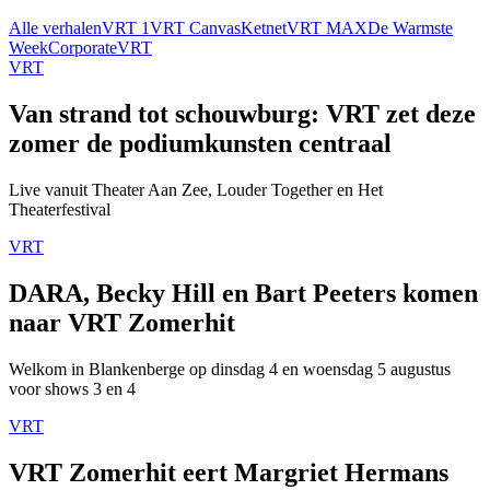
Alle verhalen
VRT 1
VRT Canvas
Ketnet
VRT MAX
De Warmste
Week
Corporate
VRT
VRT
Van strand tot schouwburg: VRT zet deze
zomer de podiumkunsten centraal
Live vanuit Theater Aan Zee, Louder Together en Het
Theaterfestival
VRT
DARA, Becky Hill en Bart Peeters komen
naar VRT Zomerhit
Welkom in Blankenberge op dinsdag 4 en woensdag 5 augustus
voor shows 3 en 4
VRT
VRT Zomerhit eert Margriet Hermans