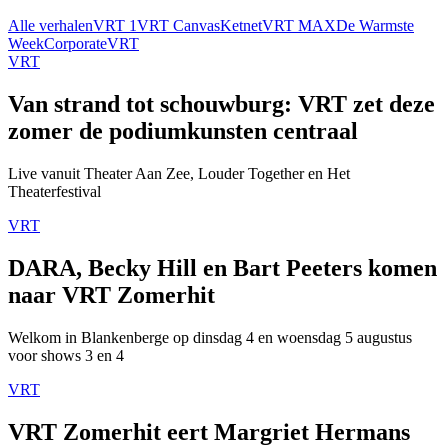
Alle verhalen
VRT 1
VRT Canvas
Ketnet
VRT MAX
De Warmste
Week
Corporate
VRT
VRT
Van strand tot schouwburg: VRT zet deze
zomer de podiumkunsten centraal
Live vanuit Theater Aan Zee, Louder Together en Het
Theaterfestival
VRT
DARA, Becky Hill en Bart Peeters komen
naar VRT Zomerhit
Welkom in Blankenberge op dinsdag 4 en woensdag 5 augustus
voor shows 3 en 4
VRT
VRT Zomerhit eert Margriet Hermans