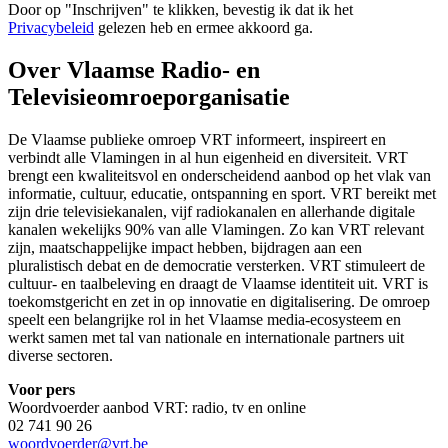
Door op "
Inschrijven
" te klikken, bevestig ik dat ik het
Privacybeleid
gelezen heb en ermee akkoord ga.
Over Vlaamse Radio- en
Televisieomroeporganisatie
De Vlaamse publieke omroep VRT informeert, inspireert en
verbindt alle Vlamingen in al hun eigenheid en diversiteit. VRT
brengt een kwaliteitsvol en onderscheidend aanbod op het vlak van
informatie, cultuur, educatie, ontspanning en sport. VRT bereikt met
zijn drie televisiekanalen, vijf radiokanalen en allerhande digitale
kanalen wekelijks 90% van alle Vlamingen. Zo kan VRT relevant
zijn, maatschappelijke impact hebben, bijdragen aan een
pluralistisch debat en de democratie versterken. VRT stimuleert de
cultuur- en taalbeleving en draagt de Vlaamse identiteit uit. VRT is
toekomstgericht en zet in op innovatie en digitalisering. De omroep
speelt een belangrijke rol in het Vlaamse media-ecosysteem en
werkt samen met tal van nationale en internationale partners uit
diverse sectoren.
Voor pers
Woordvoerder aanbod VRT: radio, tv en online
02 741 90 26
woordvoerder@vrt.be