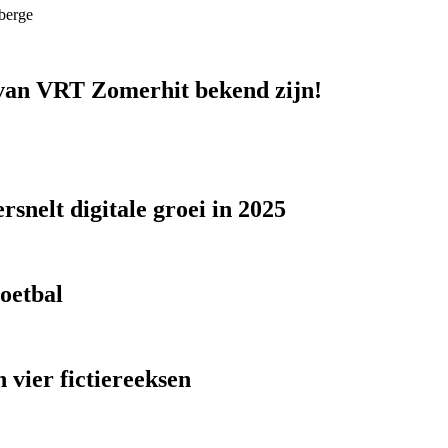
berge
n van VRT Zomerhit bekend zijn!
snelt digitale groei in 2025
voetbal
 vier fictiereeksen