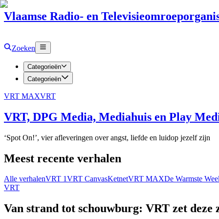
Vlaamse Radio- en Televisieomroeporganis
Zoeken
Categorieën
Categorieën
VRT MAX
VRT
VRT, DPG Media, Mediahuis en Play Media
‘Spot On!’, vier afleveringen over angst, liefde en luidop jezelf zijn
Meest recente verhalen
Alle verhalen
VRT 1
VRT Canvas
Ketnet
VRT MAX
De Warmste Wee
VRT
Van strand tot schouwburg: VRT zet deze