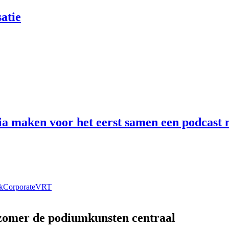
atie
 maken voor het eerst samen een podcast n
k
Corporate
VRT
 zomer de podiumkunsten centraal