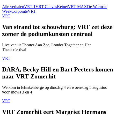
Alle verhalen
VRT 1
VRT Canvas
Ketnet
VRT MAX
De Warmste
Week
Corporate
VRT
VRT
Van strand tot schouwburg: VRT zet deze
zomer de podiumkunsten centraal
Live vanuit Theater Aan Zee, Louder Together en Het
Theaterfestival
VRT
DARA, Becky Hill en Bart Peeters komen
naar VRT Zomerhit
Welkom in Blankenberge op dinsdag 4 en woensdag 5 augustus
voor shows 3 en 4
VRT
VRT Zomerhit eert Margriet Hermans