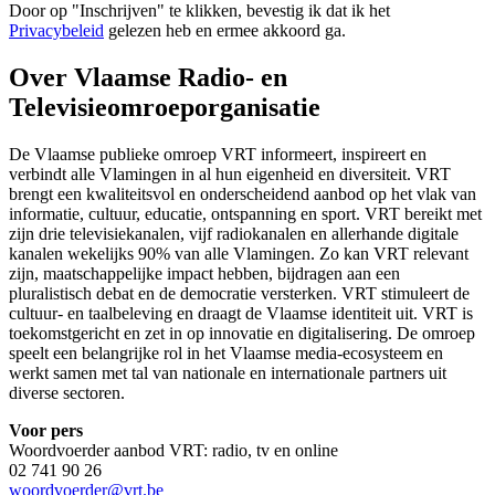
Door op "
Inschrijven
" te klikken, bevestig ik dat ik het
Privacybeleid
gelezen heb en ermee akkoord ga.
Over Vlaamse Radio- en
Televisieomroeporganisatie
De Vlaamse publieke omroep VRT informeert, inspireert en
verbindt alle Vlamingen in al hun eigenheid en diversiteit. VRT
brengt een kwaliteitsvol en onderscheidend aanbod op het vlak van
informatie, cultuur, educatie, ontspanning en sport. VRT bereikt met
zijn drie televisiekanalen, vijf radiokanalen en allerhande digitale
kanalen wekelijks 90% van alle Vlamingen. Zo kan VRT relevant
zijn, maatschappelijke impact hebben, bijdragen aan een
pluralistisch debat en de democratie versterken. VRT stimuleert de
cultuur- en taalbeleving en draagt de Vlaamse identiteit uit. VRT is
toekomstgericht en zet in op innovatie en digitalisering. De omroep
speelt een belangrijke rol in het Vlaamse media-ecosysteem en
werkt samen met tal van nationale en internationale partners uit
diverse sectoren.
Voor pers
Woordvoerder aanbod VRT: radio, tv en online
02 741 90 26
woordvoerder@vrt.be