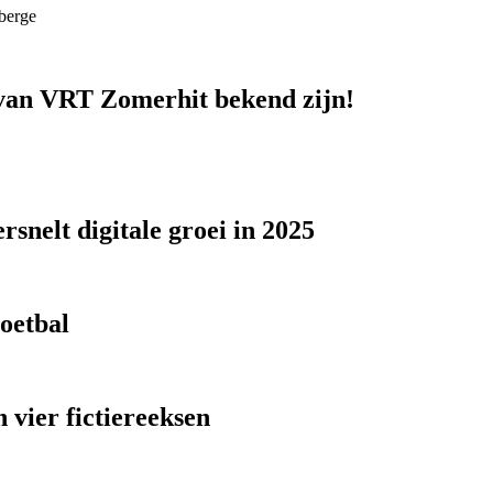
berge
n van VRT Zomerhit bekend zijn!
snelt digitale groei in 2025
voetbal
 vier fictiereeksen