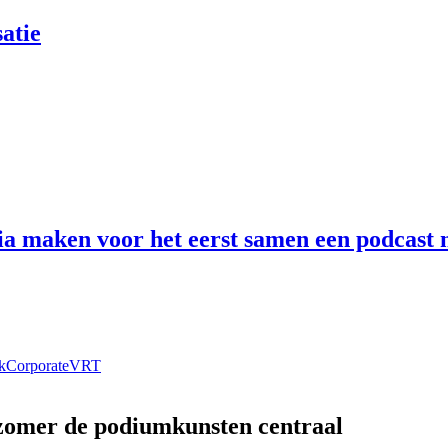
atie
 maken voor het eerst samen een podcast n
k
Corporate
VRT
 zomer de podiumkunsten centraal