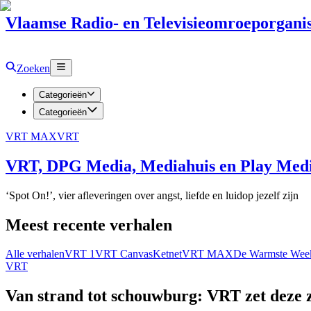
Vlaamse Radio- en Televisieomroeporganis
Zoeken
Categorieën
Categorieën
VRT MAX
VRT
VRT, DPG Media, Mediahuis en Play Media
‘Spot On!’, vier afleveringen over angst, liefde en luidop jezelf zijn
Meest recente verhalen
Alle verhalen
VRT 1
VRT Canvas
Ketnet
VRT MAX
De Warmste Wee
VRT
Van strand tot schouwburg: VRT zet deze