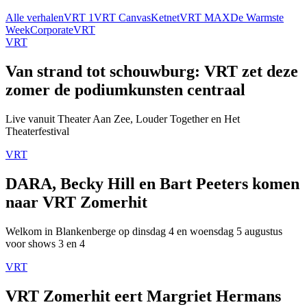
Alle verhalen
VRT 1
VRT Canvas
Ketnet
VRT MAX
De Warmste
Week
Corporate
VRT
VRT
Van strand tot schouwburg: VRT zet deze
zomer de podiumkunsten centraal
Live vanuit Theater Aan Zee, Louder Together en Het
Theaterfestival
VRT
DARA, Becky Hill en Bart Peeters komen
naar VRT Zomerhit
Welkom in Blankenberge op dinsdag 4 en woensdag 5 augustus
voor shows 3 en 4
VRT
VRT Zomerhit eert Margriet Hermans