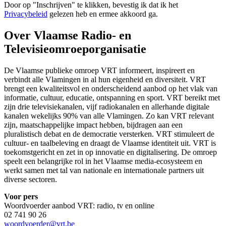
Door op "
Inschrijven
" te klikken, bevestig ik dat ik het
Privacybeleid
gelezen heb en ermee akkoord ga.
Over Vlaamse Radio- en
Televisieomroeporganisatie
De Vlaamse publieke omroep VRT informeert, inspireert en
verbindt alle Vlamingen in al hun eigenheid en diversiteit. VRT
brengt een kwaliteitsvol en onderscheidend aanbod op het vlak van
informatie, cultuur, educatie, ontspanning en sport. VRT bereikt met
zijn drie televisiekanalen, vijf radiokanalen en allerhande digitale
kanalen wekelijks 90% van alle Vlamingen. Zo kan VRT relevant
zijn, maatschappelijke impact hebben, bijdragen aan een
pluralistisch debat en de democratie versterken. VRT stimuleert de
cultuur- en taalbeleving en draagt de Vlaamse identiteit uit. VRT is
toekomstgericht en zet in op innovatie en digitalisering. De omroep
speelt een belangrijke rol in het Vlaamse media-ecosysteem en
werkt samen met tal van nationale en internationale partners uit
diverse sectoren.
Voor pers
Woordvoerder aanbod VRT: radio, tv en online
02 741 90 26
woordvoerder@vrt.be