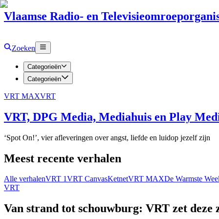
Vlaamse Radio- en Televisieomroeporganis
Zoeken
Categorieën
Categorieën
VRT MAX
VRT
VRT, DPG Media, Mediahuis en Play Media
‘Spot On!’, vier afleveringen over angst, liefde en luidop jezelf zijn
Meest recente verhalen
Alle verhalen
VRT 1
VRT Canvas
Ketnet
VRT MAX
De Warmste Wee
VRT
Van strand tot schouwburg: VRT zet deze