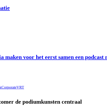
atie
 maken voor het eerst samen een podcast n
k
Corporate
VRT
 zomer de podiumkunsten centraal