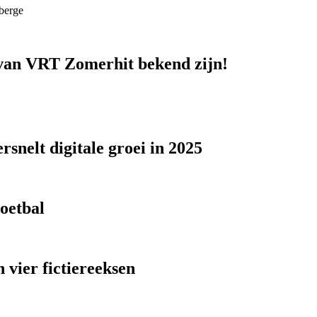
berge
n van VRT Zomerhit bekend zijn!
snelt digitale groei in 2025
voetbal
 vier fictiereeksen