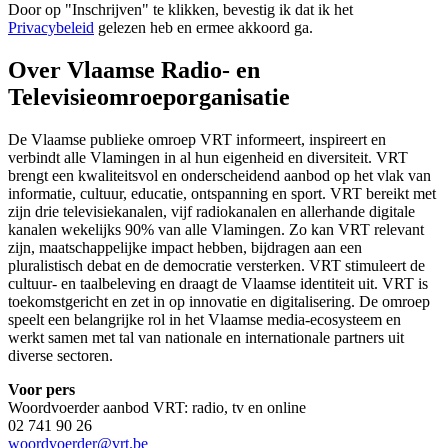
Door op "
Inschrijven
" te klikken, bevestig ik dat ik het
Privacybeleid
gelezen heb en ermee akkoord ga.
Over Vlaamse Radio- en
Televisieomroeporganisatie
De Vlaamse publieke omroep VRT informeert, inspireert en
verbindt alle Vlamingen in al hun eigenheid en diversiteit. VRT
brengt een kwaliteitsvol en onderscheidend aanbod op het vlak van
informatie, cultuur, educatie, ontspanning en sport. VRT bereikt met
zijn drie televisiekanalen, vijf radiokanalen en allerhande digitale
kanalen wekelijks 90% van alle Vlamingen. Zo kan VRT relevant
zijn, maatschappelijke impact hebben, bijdragen aan een
pluralistisch debat en de democratie versterken. VRT stimuleert de
cultuur- en taalbeleving en draagt de Vlaamse identiteit uit. VRT is
toekomstgericht en zet in op innovatie en digitalisering. De omroep
speelt een belangrijke rol in het Vlaamse media-ecosysteem en
werkt samen met tal van nationale en internationale partners uit
diverse sectoren.
Voor pers
Woordvoerder aanbod VRT: radio, tv en online
02 741 90 26
woordvoerder@vrt.be