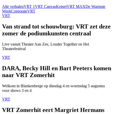
Alle verhalen
VRT 1
VRT Canvas
Ketnet
VRT MAX
De Warmste
Week
Corporate
VRT
VRT
Van strand tot schouwburg: VRT zet deze
zomer de podiumkunsten centraal
Live vanuit Theater Aan Zee, Louder Together en Het
Theaterfestival
VRT
DARA, Becky Hill en Bart Peeters komen
naar VRT Zomerhit
Welkom in Blankenberge op dinsdag 4 en woensdag 5 augustus
voor shows 3 en 4
VRT
VRT Zomerhit eert Margriet Hermans