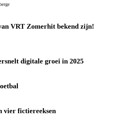
berge
n van VRT Zomerhit bekend zijn!
snelt digitale groei in 2025
voetbal
 vier fictiereeksen