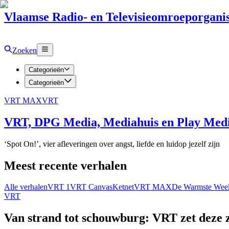
Vlaamse Radio- en Televisieomroeporganis
Zoeken
Categorieën
Categorieën
VRT MAX
VRT
VRT, DPG Media, Mediahuis en Play Media
‘Spot On!’, vier afleveringen over angst, liefde en luidop jezelf zijn
Meest recente verhalen
Alle verhalen
VRT 1
VRT Canvas
Ketnet
VRT MAX
De Warmste Wee
VRT
Van strand tot schouwburg: VRT zet deze