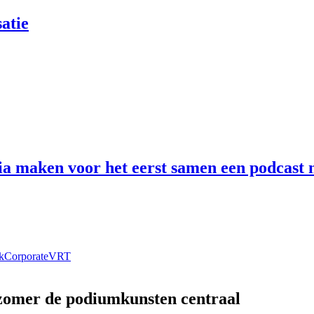
atie
 maken voor het eerst samen een podcast n
k
Corporate
VRT
 zomer de podiumkunsten centraal