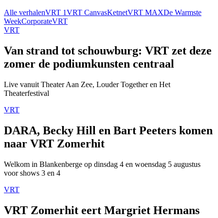
Alle verhalen
VRT 1
VRT Canvas
Ketnet
VRT MAX
De Warmste
Week
Corporate
VRT
VRT
Van strand tot schouwburg: VRT zet deze
zomer de podiumkunsten centraal
Live vanuit Theater Aan Zee, Louder Together en Het
Theaterfestival
VRT
DARA, Becky Hill en Bart Peeters komen
naar VRT Zomerhit
Welkom in Blankenberge op dinsdag 4 en woensdag 5 augustus
voor shows 3 en 4
VRT
VRT Zomerhit eert Margriet Hermans