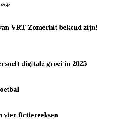
berge
n van VRT Zomerhit bekend zijn!
snelt digitale groei in 2025
voetbal
 vier fictiereeksen