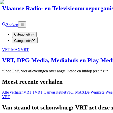
Vlaamse Radio- en Televisieomroeporganis
Zoeken
Categorieën
Categorieën
VRT MAX
VRT
VRT, DPG Media, Mediahuis en Play Media
‘Spot On!’, vier afleveringen over angst, liefde en luidop jezelf zijn
Meest recente verhalen
Alle verhalen
VRT 1
VRT Canvas
Ketnet
VRT MAX
De Warmste Wee
VRT
Van strand tot schouwburg: VRT zet deze