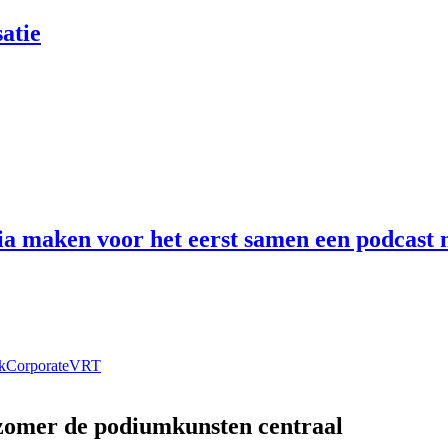
atie
 maken voor het eerst samen een podcast n
k
Corporate
VRT
 zomer de podiumkunsten centraal