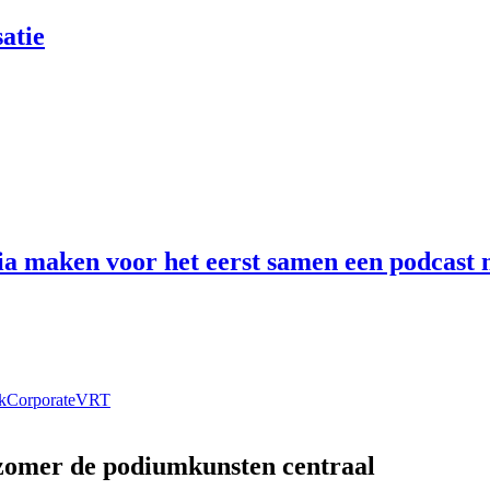
atie
 maken voor het eerst samen een podcast n
k
Corporate
VRT
 zomer de podiumkunsten centraal