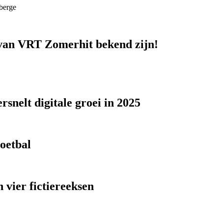
berge
n van VRT Zomerhit bekend zijn!
snelt digitale groei in 2025
voetbal
 vier fictiereeksen