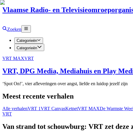
Vlaamse Radio- en Televisieomroeporganis
Zoeken
Categorieën
Categorieën
VRT MAX
VRT
VRT, DPG Media, Mediahuis en Play Media
‘Spot On!’, vier afleveringen over angst, liefde en luidop jezelf zijn
Meest recente verhalen
Alle verhalen
VRT 1
VRT Canvas
Ketnet
VRT MAX
De Warmste Wee
VRT
Van strand tot schouwburg: VRT zet deze