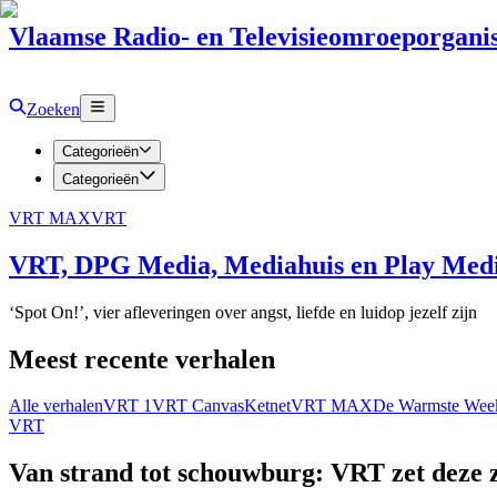
Vlaamse Radio- en Televisieomroeporganis
Zoeken
Categorieën
Categorieën
VRT MAX
VRT
VRT, DPG Media, Mediahuis en Play Media
‘Spot On!’, vier afleveringen over angst, liefde en luidop jezelf zijn
Meest recente verhalen
Alle verhalen
VRT 1
VRT Canvas
Ketnet
VRT MAX
De Warmste Wee
VRT
Van strand tot schouwburg: VRT zet deze