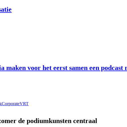
atie
 maken voor het eerst samen een podcast n
k
Corporate
VRT
 zomer de podiumkunsten centraal