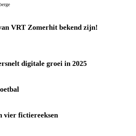
berge
n van VRT Zomerhit bekend zijn!
snelt digitale groei in 2025
voetbal
 vier fictiereeksen