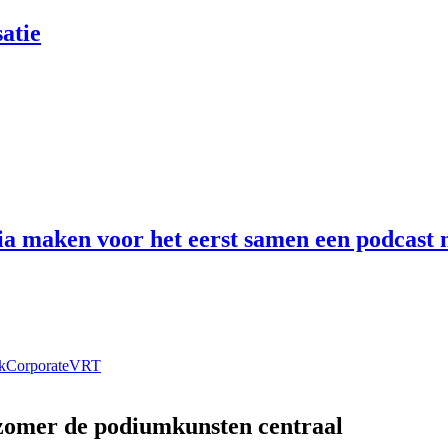
atie
 maken voor het eerst samen een podcast n
k
Corporate
VRT
 zomer de podiumkunsten centraal