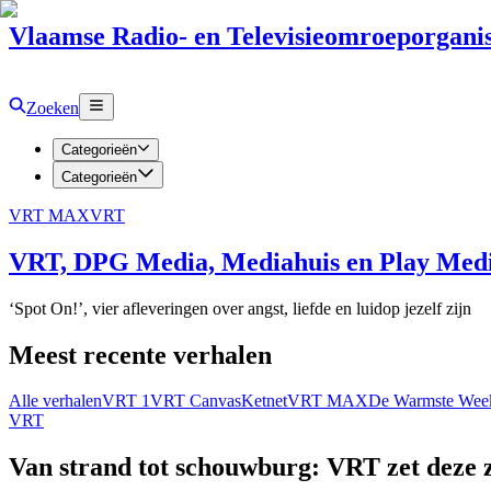
Vlaamse Radio- en Televisieomroeporganis
Zoeken
Categorieën
Categorieën
VRT MAX
VRT
VRT, DPG Media, Mediahuis en Play Media
‘Spot On!’, vier afleveringen over angst, liefde en luidop jezelf zijn
Meest recente verhalen
Alle verhalen
VRT 1
VRT Canvas
Ketnet
VRT MAX
De Warmste Wee
VRT
Van strand tot schouwburg: VRT zet deze