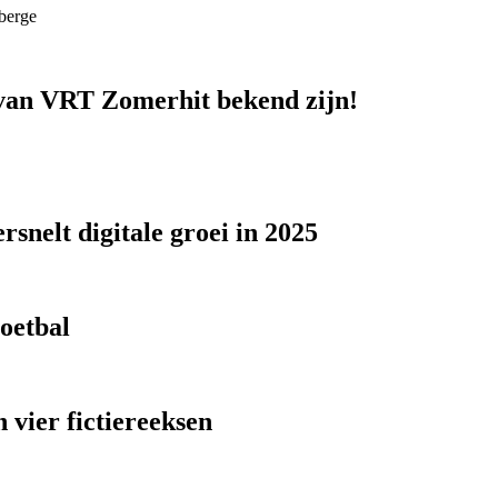
berge
n van VRT Zomerhit bekend zijn!
snelt digitale groei in 2025
voetbal
 vier fictiereeksen