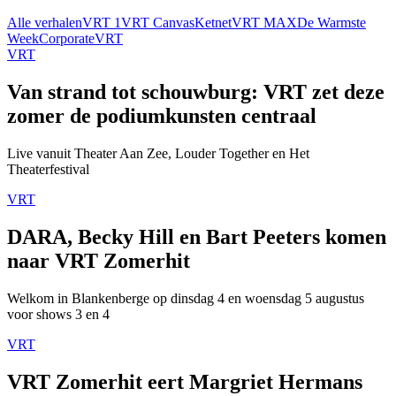
Alle verhalen
VRT 1
VRT Canvas
Ketnet
VRT MAX
De Warmste
Week
Corporate
VRT
VRT
Van strand tot schouwburg: VRT zet deze
zomer de podiumkunsten centraal
Live vanuit Theater Aan Zee, Louder Together en Het
Theaterfestival
VRT
DARA, Becky Hill en Bart Peeters komen
naar VRT Zomerhit
Welkom in Blankenberge op dinsdag 4 en woensdag 5 augustus
voor shows 3 en 4
VRT
VRT Zomerhit eert Margriet Hermans