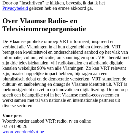
Door op "
Inschrijven
" te klikken, bevestig ik dat ik het
Privacybeleid
gelezen heb en ermee akkoord ga.
Over Vlaamse Radio- en
Televisieomroeporganisatie
De Vlaamse publieke omroep VRT informeert, inspireert en
verbindt alle Vlamingen in al hun eigenheid en diversiteit. VRT
brengt een kwaliteitsvol en onderscheidend aanbod op het vlak van
informatie, cultuur, educatie, ontspanning en sport. VRT bereikt met
zijn drie televisiekanalen, vijf radiokanalen en allerhande digitale
kanalen wekelijks 90% van alle Vlamingen. Zo kan VRT relevant
zijn, maatschappelijke impact hebben, bijdragen aan een
pluralistisch debat en de democratie versterken. VRT stimuleert de
cultuur- en taalbeleving en draagt de Vlaamse identiteit uit. VRT is
toekomstgericht en zet in op innovatie en digitalisering. De omroep
speelt een belangrijke rol in het Vlaamse media-ecosysteem en
werkt samen met tal van nationale en internationale partners uit
diverse sectoren.
Voor pers
Woordvoerder aanbod VRT: radio, tv en online
02 741 90 26
woordvoerder@vrt.be