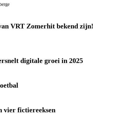
berge
n van VRT Zomerhit bekend zijn!
snelt digitale groei in 2025
voetbal
 vier fictiereeksen