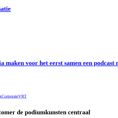
atie
 maken voor het eerst samen een podcast n
k
Corporate
VRT
 zomer de podiumkunsten centraal