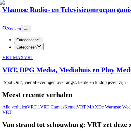
Vlaamse Radio- en Televisieomroeporganis
Zoeken
Categorieën
Categorieën
VRT MAX
VRT
VRT, DPG Media, Mediahuis en Play Media
‘Spot On!’, vier afleveringen over angst, liefde en luidop jezelf zijn
Meest recente verhalen
Alle verhalen
VRT 1
VRT Canvas
Ketnet
VRT MAX
De Warmste Wee
VRT
Van strand tot schouwburg: VRT zet deze